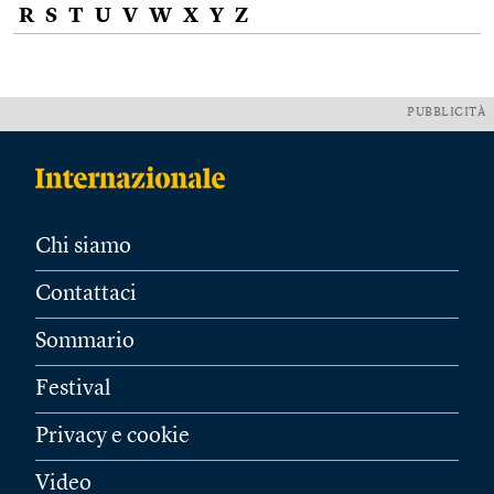
R
S
T
U
V
W
X
Y
Z
PUBBLICITÀ
Chi siamo
Contattaci
Sommario
Festival
Privacy e cookie
Video