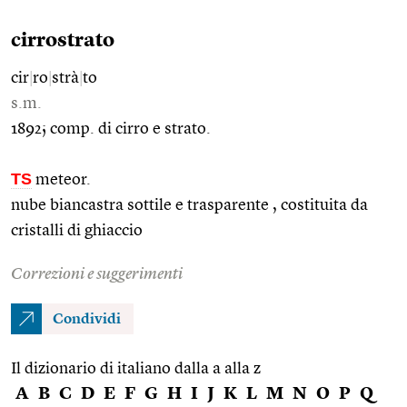
cirrostrato
cir
|
ro
|
strà
|
to
s.m.
1892; comp. di cirro e strato.
TS
meteor.
nube biancastra sottile e trasparente , costituita da
cristalli di ghiaccio
Correzioni e suggerimenti
Condividi
Il dizionario di italiano dalla a alla z
A
B
C
D
E
F
G
H
I
J
K
L
M
N
O
P
Q