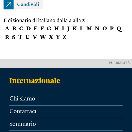
Condividi
Il dizionario di italiano dalla a alla z
A
B
C
D
E
F
G
H
I
J
K
L
M
N
O
P
Q
R
S
T
U
V
W
X
Y
Z
PUBBLICITÀ
Chi siamo
Contattaci
Sommario