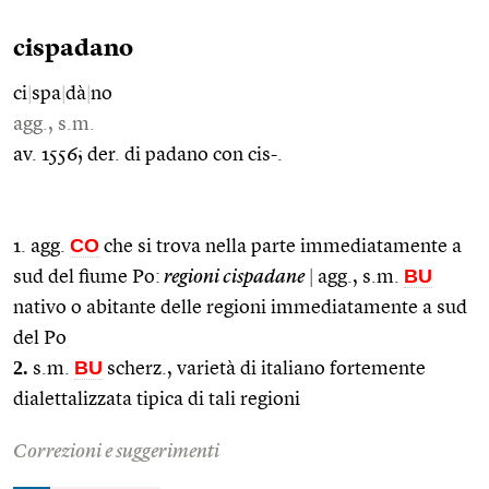
cispadano
ci
|
spa
|
dà
|
no
agg., s.m.
av. 1556; der. di padano con cis-.
CO
1. agg.
che si trova nella parte immediatamente a
BU
sud del fiume Po:
regioni cispadane
|
agg., s.m.
nativo o abitante delle regioni immediatamente a sud
del Po
2.
BU
s.m.
scherz., varietà di italiano fortemente
dialettalizzata tipica di tali regioni
Correzioni e suggerimenti