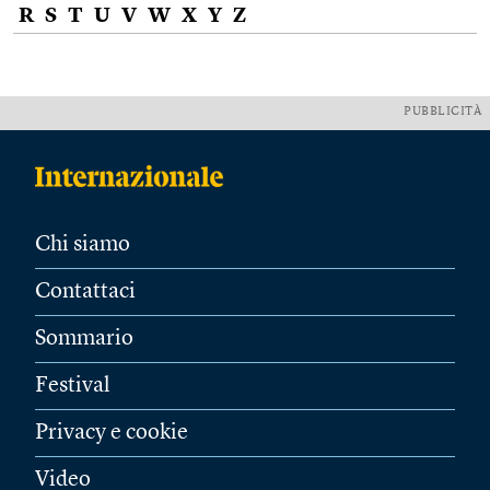
R
S
T
U
V
W
X
Y
Z
PUBBLICITÀ
Chi siamo
Contattaci
Sommario
Festival
Privacy e cookie
Video