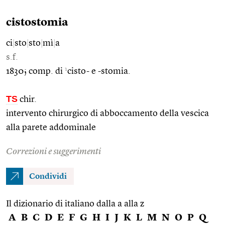
cistostomia
ci
|
sto
|
sto
|
mì
|
a
s.f.
1
1830; comp. di
cisto- e -stomia.
TS
chir.
intervento chirurgico di abboccamento della vescica
alla parete addominale
Correzioni e suggerimenti
Condividi
Il dizionario di italiano dalla a alla z
A
B
C
D
E
F
G
H
I
J
K
L
M
N
O
P
Q