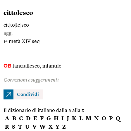
cittolesco
cit
|
to
|
lé
|
sco
agg.
1ª metà XIV sec;
OB
fanciullesco, infantile
Correzioni e suggerimenti
Condividi
Il dizionario di italiano dalla a alla z
A
B
C
D
E
F
G
H
I
J
K
L
M
N
O
P
Q
R
S
T
U
V
W
X
Y
Z