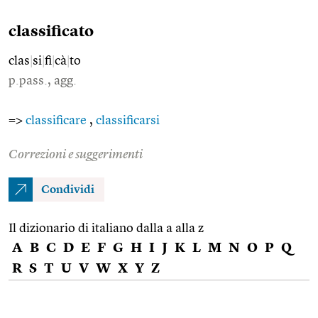
classificato
clas
|
si
|
fi
|
cà
|
to
p.pass., agg.
=>
classificare
,
classificarsi
Correzioni e suggerimenti
Condividi
Il dizionario di italiano dalla a alla z
A
B
C
D
E
F
G
H
I
J
K
L
M
N
O
P
Q
R
S
T
U
V
W
X
Y
Z