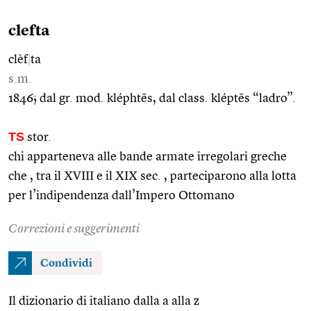
clefta
clèf
|
ta
s.m.
1846; dal gr. mod. kléphtēs, dal class. kléptēs “ladro”.
TS
stor.
chi apparteneva alle bande armate irregolari greche
che , tra il XVIII e il XIX sec. , parteciparono alla lotta
per l’indipendenza dall’Impero Ottomano
Correzioni e suggerimenti
Condividi
Il dizionario di italiano dalla a alla z