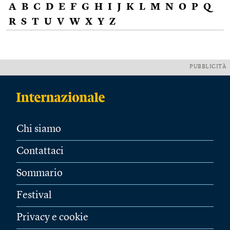
A
B
C
D
E
F
G
H
I
J
K
L
M
N
O
P
Q
R
S
T
U
V
W
X
Y
Z
PUBBLICITÀ
Chi siamo
Contattaci
Sommario
Festival
Privacy e cookie