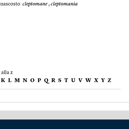
i nascosto:
cleptomane
,
cleptomania
 alla z
K
L
M
N
O
P
Q
R
S
T
U
V
W
X
Y
Z