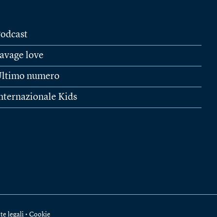
odcast
avage love
ltimo numero
nternazionale Kids
te legali
•
Cookie