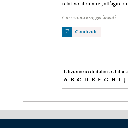
relativo al rubare , all’agire d
Correzioni e suggerimenti
Condividi
Il dizionario di italiano dalla a
A
B
C
D
E
F
G
H
I
J