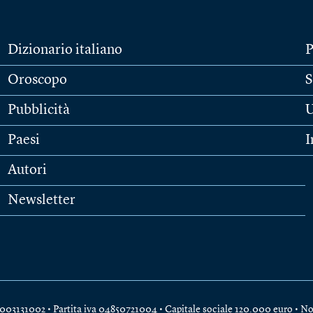
Dizionario italiano
P
Oroscopo
S
Pubblicità
U
Paesi
I
Autori
Newsletter
e 04003131002 • Partita iva 04850721004 • Capitale sociale 120.000 euro •
No