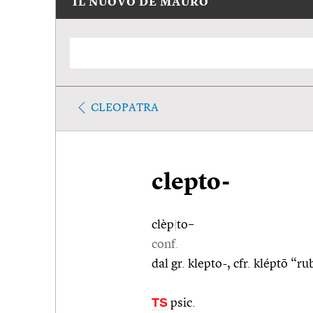
IL NUOVO DE MAURO
CLEOPATRA
clepto-
clèp
|
to–
conf.
dal gr. klepto-, cfr. kléptō “
TS
psic.