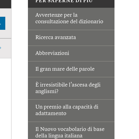
PER SAPERNE DI PIÙ
Avvertenze per la
consultazione del dizionario
A
Ricerca avanzata
Abbreviazioni
Il gran mare delle parole
È irresistibile l’ascesa degli
anglismi?
Un premio alla capacità di
adattamento
Il Nuovo vocabolario di base
della lingua italiana