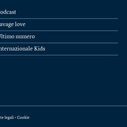
odcast
avage love
ltimo numero
nternazionale Kids
te legali
•
Cookie