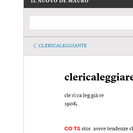
IL NUOVO DE MAURO
CLERICALEGGIANTE
clericaleggiar
cle
|
ri
|
ca
|
leg
|
già
|
re
1908;
CO
TS
stor. avere tendenze cl