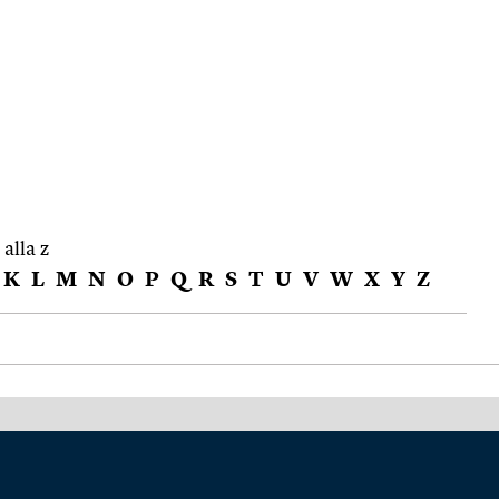
 alla z
K
L
M
N
O
P
Q
R
S
T
U
V
W
X
Y
Z