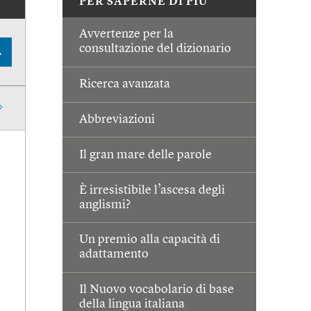
PER SAPERNE DI PIÙ
Avvertenze per la
consultazione del dizionario
A
Ricerca avanzata
Abbreviazioni
Il gran mare delle parole
È irresistibile l’ascesa degli
anglismi?
Un premio alla capacità di
adattamento
Il Nuovo vocabolario di base
della lingua italiana