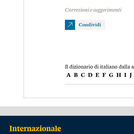
Correzioni e suggerimenti
Condividi
Il dizionario di italiano dalla a
A
B
C
D
E
F
G
H
I
J