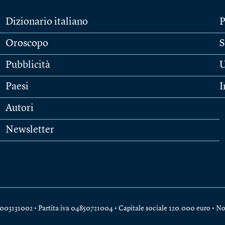
Dizionario italiano
P
Oroscopo
S
Pubblicità
U
Paesi
I
Autori
Newsletter
e 04003131002 • Partita iva 04850721004 • Capitale sociale 120.000 euro •
No