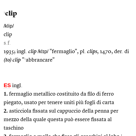
clip
1
/klip/
clip
s.f.
1935; ingl.
clip
/klɪp/
"fermaglio", pl.
clips
, 1470, der. di
1
(to) clip
"
abbrancare"
ES
ingl.
1.
fermaglio metallico costituito da filo di ferro
piegato, usato per tenere uniti più fogli di carta
2.
asticciola fissata sul cappuccio della penna per
mezzo della quale questa può essere fissata al
taschino