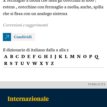
3.
fermaglio a molla che fissa gli orecchini al lobo
|
estens., orecchino con fermaglio a molla; anche, spilla
che si fissa con un analogo sistema
Correzioni e suggerimenti
Condividi
Il dizionario di italiano dalla a alla z
A
B
C
D
E
F
G
H
I
J
K
L
M
N
O
P
Q
R
S
T
U
V
W
X
Y
Z
PUBBLICITÀ