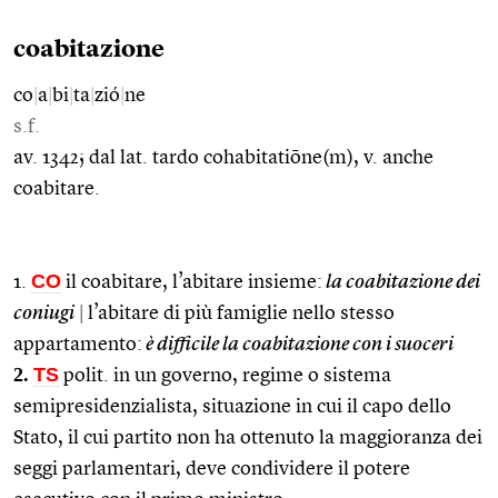
coabitazione
co
|
a
|
bi
|
ta
|
zió
|
ne
s.f.
av. 1342; dal lat. tardo cohabitatiōne(m), v. anche
coabitare.
CO
1.
il coabitare, l’abitare insieme:
la coabitazione dei
coniugi
|
l’abitare di più famiglie nello stesso
appartamento:
è difficile la coabitazione con i suoceri
2.
TS
polit. in un governo, regime o sistema
semipresidenzialista, situazione in cui il capo dello
Stato, il cui partito non ha ottenuto la maggioranza dei
seggi parlamentari, deve condividere il potere