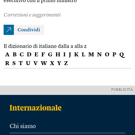
esecutivo con il primo ministro
Correzioni e suggerimenti
Condividi
Il dizionario di italiano dalla a alla z
A
B
C
D
E
F
G
H
I
J
K
L
M
N
O
P
Q
R
S
T
U
V
W
X
Y
Z
PUBBLICITÀ
Chi siamo