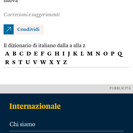
nuova
Correzioni e suggerimenti
Condividi
Il dizionario di italiano dalla a alla z
A
B
C
D
E
F
G
H
I
J
K
L
M
N
O
P
Q
R
S
T
U
V
W
X
Y
Z
PUBBLICITÀ
Chi siamo