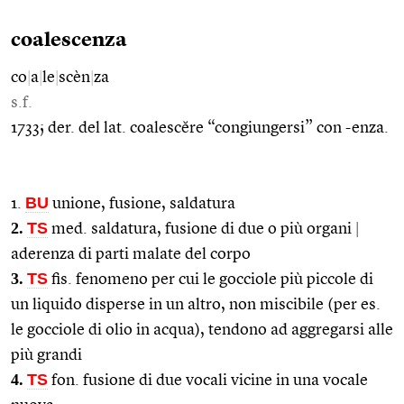
coalescenza
co
|
a
|
le
|
scèn
|
za
s.f.
1733; der. del lat. coalescĕre “congiungersi” con -enza.
BU
1.
unione, fusione, saldatura
2.
TS
med. saldatura, fusione di due o più organi
|
aderenza di parti malate del corpo
3.
TS
fis. fenomeno per cui le gocciole più piccole di
un liquido disperse in un altro, non miscibile (per es.
le gocciole di olio in acqua), tendono ad aggregarsi alle
più grandi
4.
TS
fon. fusione di due vocali vicine in una vocale