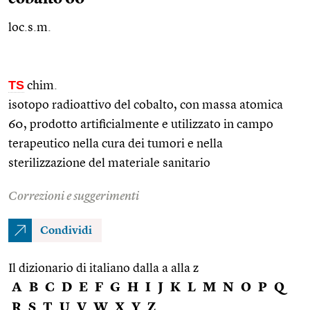
loc.s.m.
TS
chim.
isotopo radioattivo del cobalto, con massa atomica
60, prodotto artificialmente e utilizzato in campo
terapeutico nella cura dei tumori e nella
sterilizzazione del materiale sanitario
Correzioni e suggerimenti
Condividi
Il dizionario di italiano dalla a alla z
A
B
C
D
E
F
G
H
I
J
K
L
M
N
O
P
Q
R
S
T
U
V
W
X
Y
Z