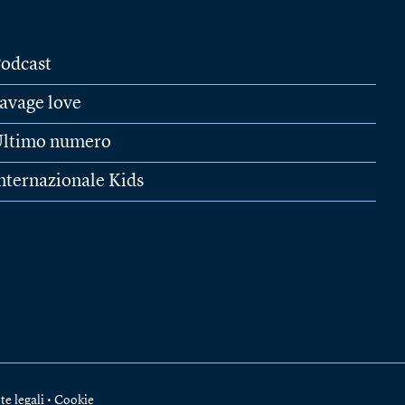
odcast
avage love
ltimo numero
nternazionale Kids
te legali
•
Cookie