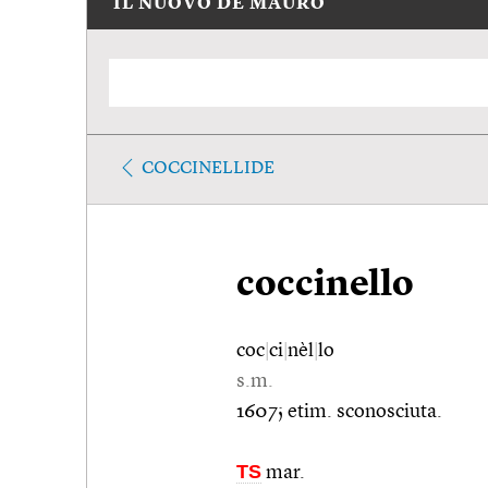
IL NUOVO DE MAURO
COCCINELLIDE
coccinello
coc
|
ci
|
nèl
|
lo
s.m.
1607; etim. sconosciuta.
TS
mar.