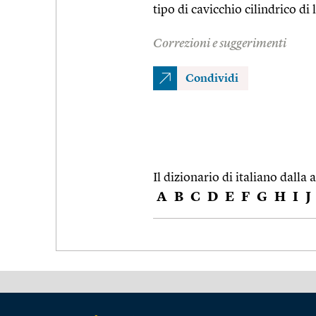
tipo di cavicchio cilindrico di
Correzioni e suggerimenti
Condividi
Il dizionario di italiano dalla a
A
B
C
D
E
F
G
H
I
J