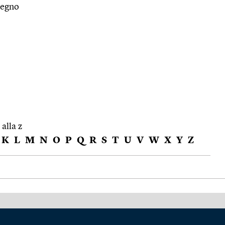
 legno
 alla z
K
L
M
N
O
P
Q
R
S
T
U
V
W
X
Y
Z