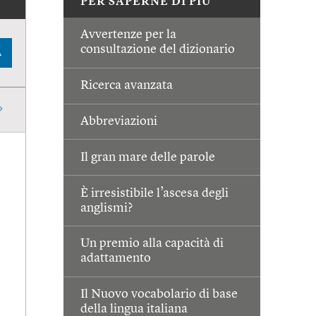
PER SAPERNE DI PIÙ
Avvertenze per la
consultazione del dizionario
A
Ricerca avanzata
Abbreviazioni
Il gran mare delle parole
È irresistibile l’ascesa degli
anglismi?
Un premio alla capacità di
adattamento
Il Nuovo vocabolario di base
della lingua italiana