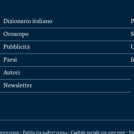
Dizionario italiano
P
Oroscopo
S
Pubblicità
U
Paesi
I
Autori
Newsletter
e 04003131002 • Partita iva 04850721004 • Capitale sociale 120.000 euro •
No