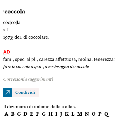
coccola
2
còc
|
co
|
la
s.f.
1973; der. di coccolare.
AD
fam., spec. al pl., carezza affettuosa, moina, tenerezza:
fare le coccole a qcn.
,
aver bisogno di coccole
Correzioni e suggerimenti
Condividi
Il dizionario di italiano dalla a alla z
A
B
C
D
E
F
G
H
I
J
K
L
M
N
O
P
Q