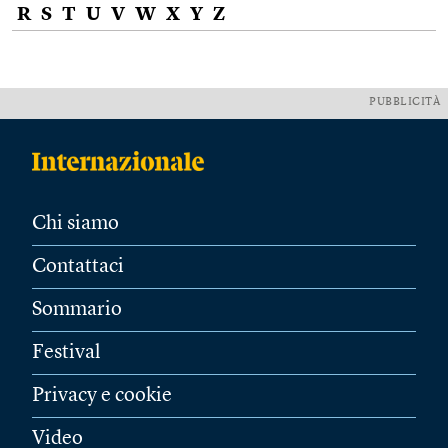
R
S
T
U
V
W
X
Y
Z
PUBBLICITÀ
Chi siamo
Contattaci
Sommario
Festival
Privacy e cookie
Video