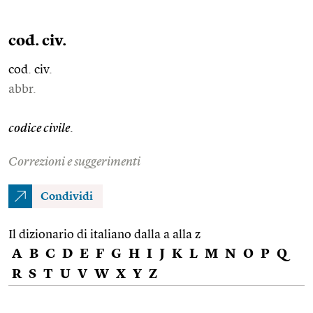
cod. civ.
cod. civ.
abbr.
codice civile
.
Correzioni e suggerimenti
Condividi
Il dizionario di italiano dalla a alla z
A
B
C
D
E
F
G
H
I
J
K
L
M
N
O
P
Q
R
S
T
U
V
W
X
Y
Z