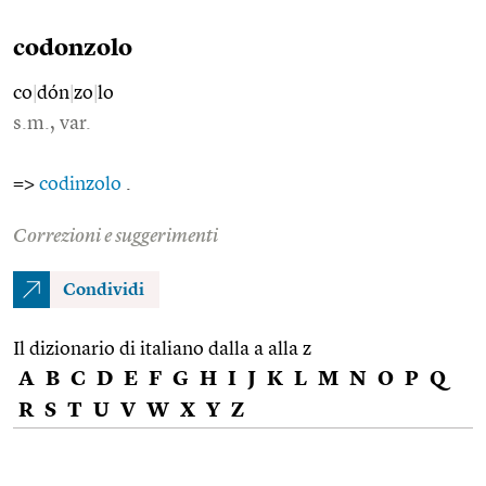
codonzolo
co
|
dón
|
zo
|
lo
s.m., var.
=>
codinzolo
.
Correzioni e suggerimenti
Condividi
Il dizionario di italiano dalla a alla z
A
B
C
D
E
F
G
H
I
J
K
L
M
N
O
P
Q
R
S
T
U
V
W
X
Y
Z