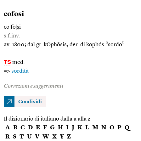
cofosi
co
|
fò
|
ṣi
s.f.inv.
av. 1800; dal gr. kṒphōsis, der. di kophós “sordo”.
TS
med.
=>
sordità
Correzioni e suggerimenti
Condividi
Il dizionario di italiano dalla a alla z
A
B
C
D
E
F
G
H
I
J
K
L
M
N
O
P
Q
R
S
T
U
V
W
X
Y
Z