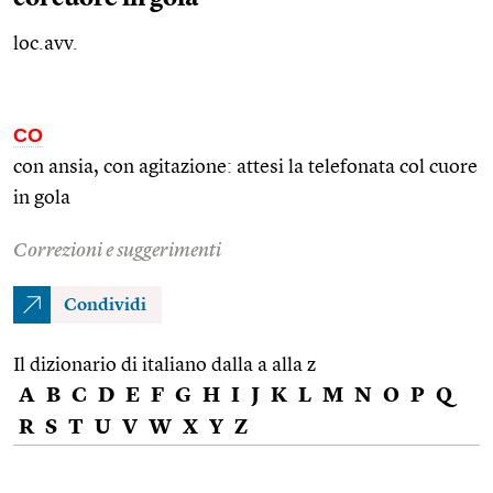
loc.avv.
CO
con ansia, con agitazione: attesi la telefonata col cuore
in gola
Correzioni e suggerimenti
Condividi
Il dizionario di italiano dalla a alla z
A
B
C
D
E
F
G
H
I
J
K
L
M
N
O
P
Q
R
S
T
U
V
W
X
Y
Z