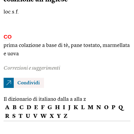
loc.s.f.
CO
prima colazione a base di tè, pane tostato, marmellata
e uova
Correzioni e suggerimenti
Condividi
Il dizionario di italiano dalla a alla z
A
B
C
D
E
F
G
H
I
J
K
L
M
N
O
P
Q
R
S
T
U
V
W
X
Y
Z