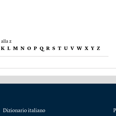
 alla z
K
L
M
N
O
P
Q
R
S
T
U
V
W
X
Y
Z
Dizionario italiano
P