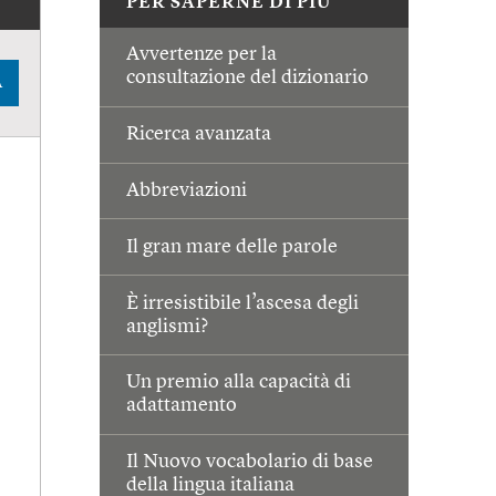
PER SAPERNE DI PIÙ
Avvertenze per la
consultazione del dizionario
A
Ricerca avanzata
Abbreviazioni
Il gran mare delle parole
È irresistibile l’ascesa degli
anglismi?
Un premio alla capacità di
adattamento
Il Nuovo vocabolario di base
della lingua italiana