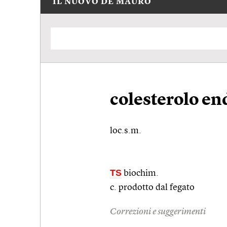
IL NUOVO DE MAURO
colesterolo e
loc.s.m.
TS
biochim.
c. prodotto dal fegato
Correzioni e suggerimenti