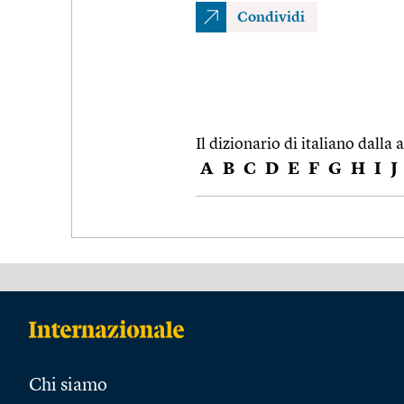
Condividi
Il dizionario di italiano dalla a
A
B
C
D
E
F
G
H
I
J
Chi siamo