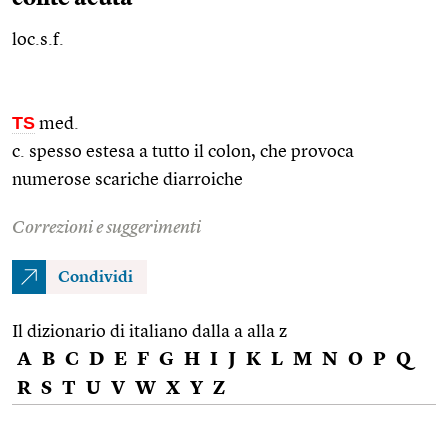
loc.s.f.
TS
med.
c. spesso estesa a tutto il colon, che provoca
numerose scariche diarroiche
Correzioni e suggerimenti
Condividi
Il dizionario di italiano dalla a alla z
A
B
C
D
E
F
G
H
I
J
K
L
M
N
O
P
Q
R
S
T
U
V
W
X
Y
Z