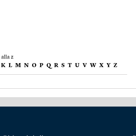
 alla z
K
L
M
N
O
P
Q
R
S
T
U
V
W
X
Y
Z