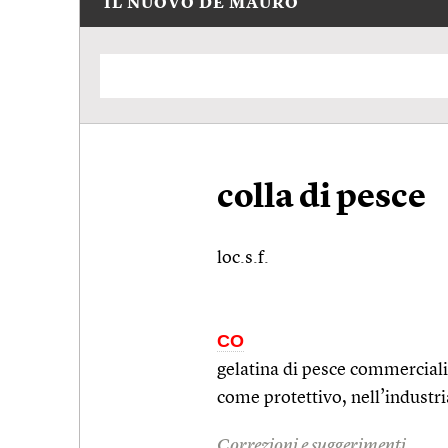
IL NUOVO DE MAURO
colla di pesce
loc.s.f.
CO
gelatina di pesce commercializ
come protettivo, nell’industr
Correzioni e suggerimenti