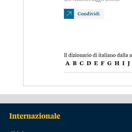
Condividi
Il dizionario di italiano dalla a
A
B
C
D
E
F
G
H
I
J