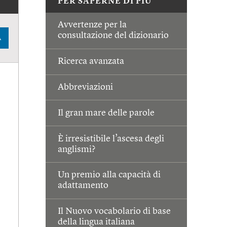
PER SAPERNE DI PIÙ
Avvertenze per la
consultazione del dizionario
A
Ricerca avanzata
Abbreviazioni
Il gran mare delle parole
È irresistibile l’ascesa degli
anglismi?
Un premio alla capacità di
adattamento
Il Nuovo vocabolario di base
della lingua italiana