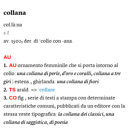
collana
col
|
là
|
na
s.f.
1
av. 1502; der. di
collo con -ana.
AU
1.
AU
ornamento femminile che si porta intorno al
collo:
una collana di perle
,
d’oro e coralli
,
collana a tre
giri
|
estens., ghirlanda:
una collana di fiori
2.
TS
1
arald. =>
collare
3.
CO
fig., serie di testi a stampa con determinate
caratteristiche comuni, pubblicati da un editore con la
stessa veste tipografica:
la collana dei classici
,
una
collana di saggistica
,
di poesia