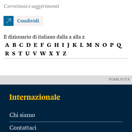
Correzioni e suggerimenti
Condividi
Il dizionario di italiano dalla a alla z
A
B
C
D
E
F
G
H
I
J
K
L
M
N
O
P
Q
R
S
T
U
V
W
X
Y
Z
PUBBLICITÀ
Chi siamo
Contattaci