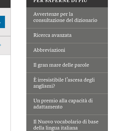
PER SAPERNE DI PIÙ
Avvertenze per la
consultazione del dizionario
A
Ricerca avanzata
Abbreviazioni
Il gran mare delle parole
È irresistibile l’ascesa degli
anglismi?
Un premio alla capacità di
adattamento
Il Nuovo vocabolario di base
della lingua italiana