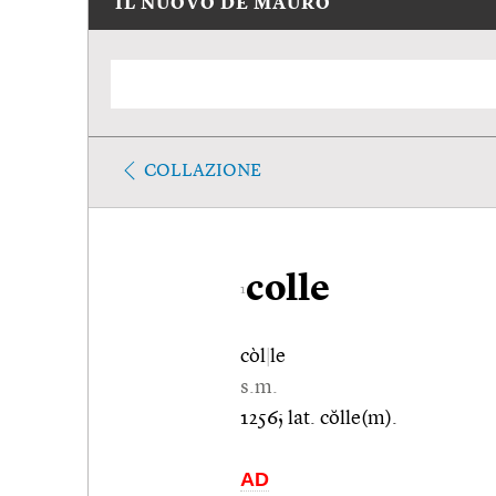
IL NUOVO DE MAURO
COLLAZIONE
colle
1
còl
|
le
s.m.
1256; lat. cŏlle(m).
AD