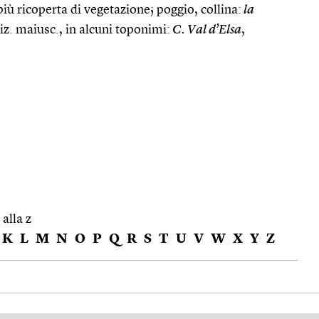
più ricoperta di vegetazione; poggio, collina:
la
niz. maiusc., in alcuni toponimi:
C. Val d’Elsa
,
 alla z
K
L
M
N
O
P
Q
R
S
T
U
V
W
X
Y
Z