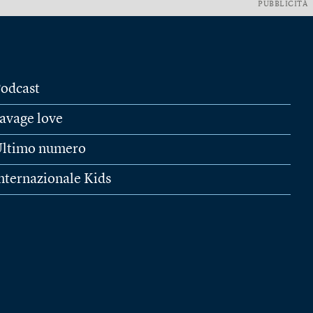
PUBBLICITÀ
odcast
avage love
ltimo numero
nternazionale Kids