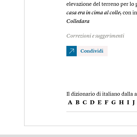
elevazione del terreno per lo 
casa era in cima al colle
; con i
Colledara
Correzioni e suggerimenti
Condividi
Il dizionario di italiano dalla a
A
B
C
D
E
F
G
H
I
J