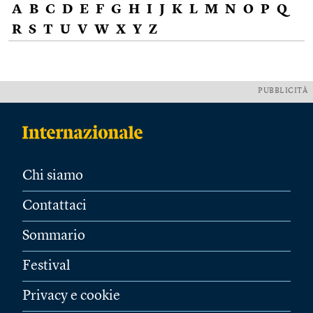
A
B
C
D
E
F
G
H
I
J
K
L
M
N
O
P
Q
R
S
T
U
V
W
X
Y
Z
PUBBLICITÀ
Chi siamo
Contattaci
Sommario
Festival
Privacy e cookie