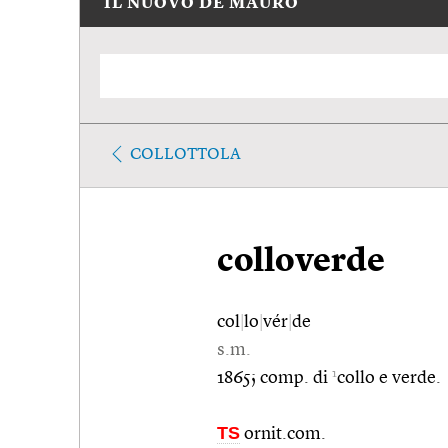
IL NUOVO DE MAURO
COLLOTTOLA
colloverde
col
|
lo
|
vér
|
de
s.m.
1
1865; comp. di
collo e verde.
TS
ornit.com.