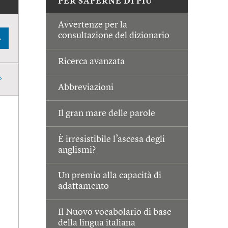
PER SAPERNE DI PIÙ
Avvertenze per la
consultazione del dizionario
A
Ricerca avanzata
Abbreviazioni
Il gran mare delle parole
È irresistibile l’ascesa degli
anglismi?
Un premio alla capacità di
adattamento
Il Nuovo vocabolario di base
della lingua italiana