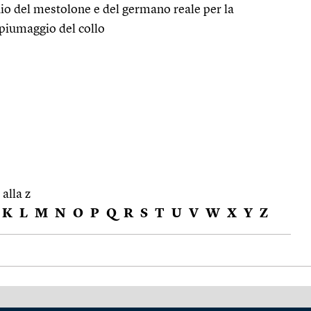
o del mestolone e del germano reale per la
 piumaggio del collo
 alla z
K
L
M
N
O
P
Q
R
S
T
U
V
W
X
Y
Z