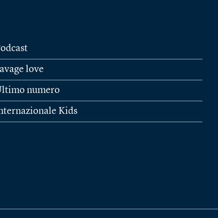
odcast
avage love
ltimo numero
nternazionale Kids