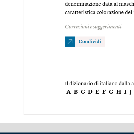
denominazione data al maschi
caratteristica colorazione del
Correzioni e suggerimenti
Condividi
Il dizionario di italiano dalla a
A
B
C
D
E
F
G
H
I
J