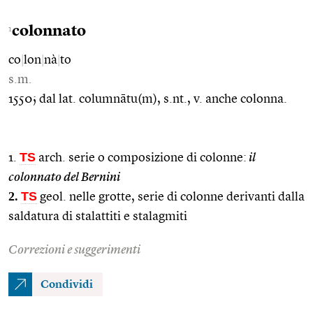
colonnato
1
co
|
lon
|
nà
|
to
s.m.
1550; dal lat. columnātu(m), s.nt., v. anche colonna.
TS
1.
arch. serie o composizione di colonne:
il
colonnato del Bernini
2.
TS
geol. nelle grotte, serie di colonne derivanti dalla
saldatura di stalattiti e stalagmiti
Correzioni e suggerimenti
Condividi