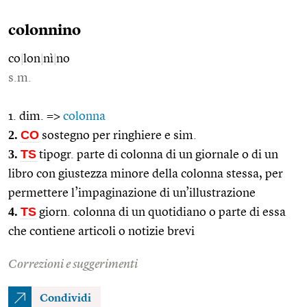
colonnino
co
|
lon
|
nì
|
no
s.m.
1. dim. =>
colonna
2.
CO
sostegno per ringhiere e sim.
3.
TS
tipogr. parte di colonna di un giornale o di un
libro con giustezza minore della colonna stessa, per
permettere l’impaginazione di un’illustrazione
4.
TS
giorn. colonna di un quotidiano o parte di essa
che contiene articoli o notizie brevi
Correzioni e suggerimenti
Condividi