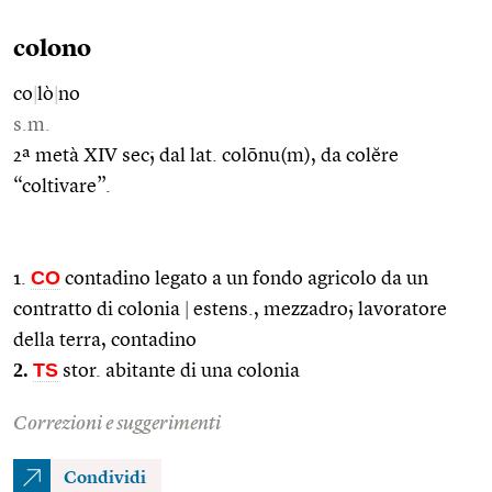
colono
co
|
lò
|
no
s.m.
2ª metà XIV sec; dal lat. colōnu(m), da colĕre
“coltivare”.
CO
1.
contadino legato a un fondo agricolo da un
contratto di colonia
|
estens., mezzadro; lavoratore
della terra, contadino
2.
TS
stor. abitante di una colonia
Correzioni e suggerimenti
Condividi