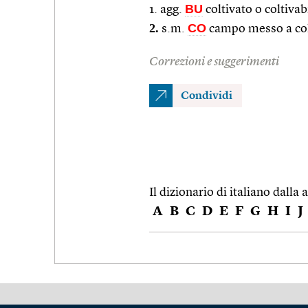
BU
1. agg.
coltivato o coltivab
2.
CO
s.m.
campo messo a co
Correzioni e suggerimenti
Condividi
Il dizionario di italiano dalla a
A
B
C
D
E
F
G
H
I
J