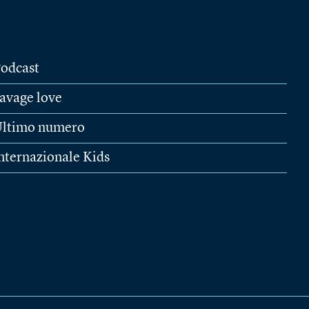
odcast
avage love
ltimo numero
nternazionale Kids