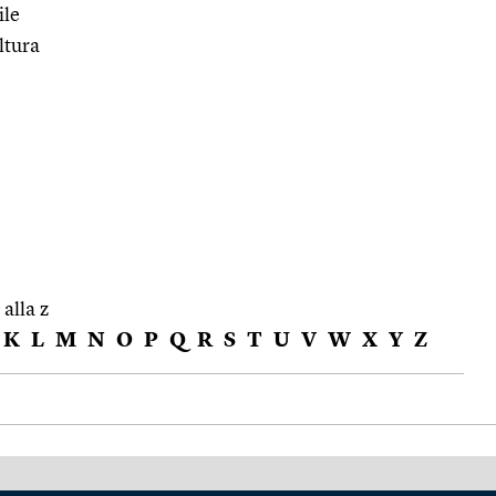
ile
ltura
 alla z
K
L
M
N
O
P
Q
R
S
T
U
V
W
X
Y
Z