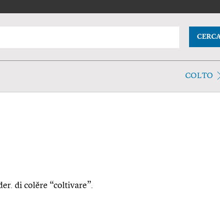
CERC
COLTO
der. di colĕre “coltivare”.