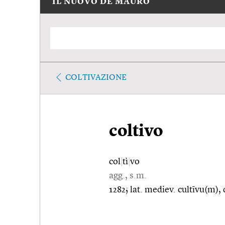
IL NUOVO DE MAURO
COLTIVAZIONE
coltivo
col
|
tì
|
vo
agg., s.m.
1282; lat. mediev. cultīvu(m), 