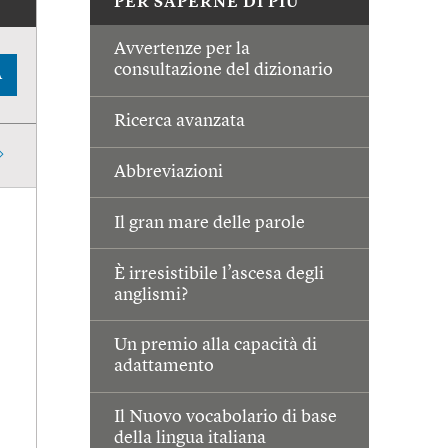
PER SAPERNE DI PIÙ
Avvertenze per la
consultazione del dizionario
A
Ricerca avanzata
Abbreviazioni
Il gran mare delle parole
È irresistibile l’ascesa degli
anglismi?
Un premio alla capacità di
adattamento
Il Nuovo vocabolario di base
della lingua italiana