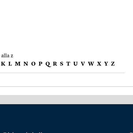
 alla z
K
L
M
N
O
P
Q
R
S
T
U
V
W
X
Y
Z