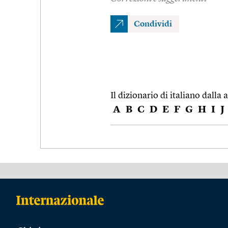
Condividi
Il dizionario di italiano dalla a
A
B
C
D
E
F
G
H
I
J