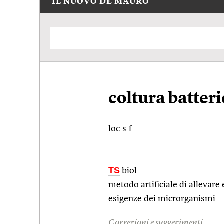
IL NUOVO DE MAURO
coltura batter
loc.s.f.
TS
biol.
metodo artificiale di allevare 
esigenze dei microrganismi
Correzioni e suggerimenti