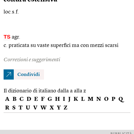
loc.s.f.
TS
agr.
c. praticata su vaste superfici ma con mezzi scarsi
Correzioni e suggerimenti
Condividi
Il dizionario di italiano dalla a alla z
A
B
C
D
E
F
G
H
I
J
K
L
M
N
O
P
Q
R
S
T
U
V
W
X
Y
Z