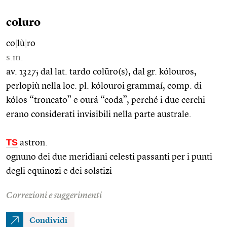
coluro
co
|
lù
|
ro
s.m.
av. 1327; dal lat. tardo colūro(s), dal gr. kólouros,
perlopiù nella loc. pl. kólouroi grammaí, comp. di
kólos “troncato” e ourá “coda”, perché i due cerchi
erano considerati invisibili nella parte australe.
TS
astron.
ognuno dei due meridiani celesti passanti per i punti
degli equinozi e dei solstizi
Correzioni e suggerimenti
Condividi