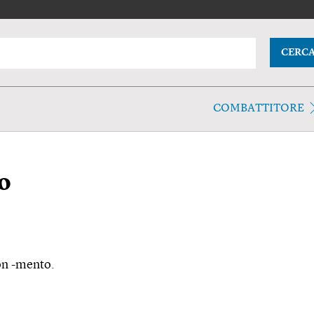
CERC
COMBATTITORE
o
con -mento.