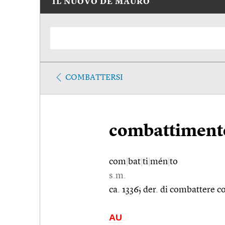
IL NUOVO DE MAURO
COMBATTERSI
combattiment
com
|
bat
|
ti
|
mén
|
to
s.m.
ca. 1336; der. di combattere 
AU