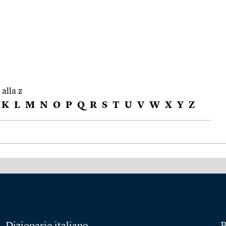
 alla z
K
L
M
N
O
P
Q
R
S
T
U
V
W
X
Y
Z