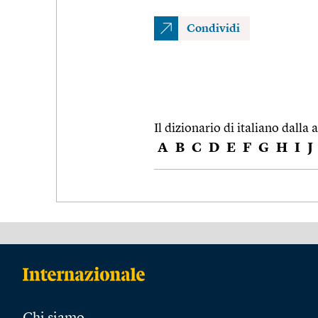
Condividi
Il dizionario di italiano dalla a
A
B
C
D
E
F
G
H
I
J