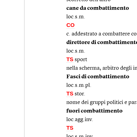
cane da combattimento
loc.s.m.
CO
c. addestrato a combattere con
direttore di combattiment
loc.s.m.
TS
sport
nella scherma, arbitro degli i
Fasci di combattimento
loc.s.m.pl.
TS
stor.
nome dei gruppi politici e par
fuori combattimento
loc.agg.inv.
TS
loc.s.m.inv.