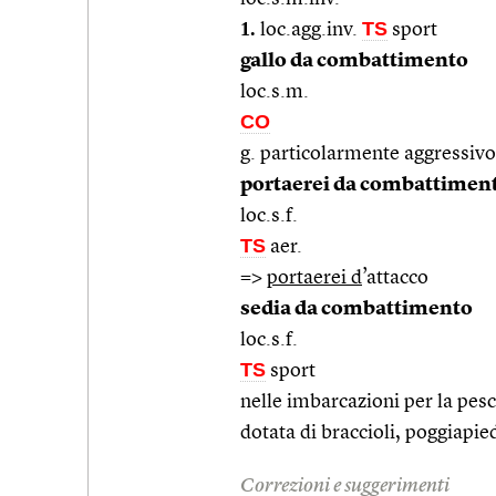
1.
TS
loc.agg.inv.
sport
gallo da combattimento
loc.s.m.
CO
g. particolarmente aggressivo 
portaerei da combattimen
loc.s.f.
TS
aer.
=>
portaerei d
’attacco
sedia da combattimento
loc.s.f.
TS
sport
nelle imbarcazioni per la pesc
dotata di braccioli, poggiapied
Correzioni e suggerimenti