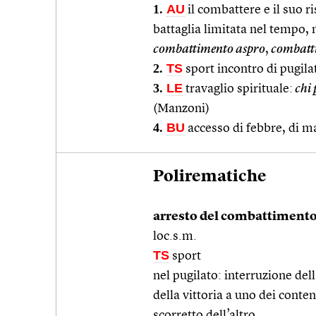
1.
AU
il combattere e il suo r
battaglia limitata nel tempo, n
combattimento aspro
,
combatt
2.
TS
sport incontro di pugilat
3.
LE
travaglio spirituale:
chi 
(Manzoni)
4.
BU
accesso di febbre, di m
Polirematiche
arresto del combattiment
loc.s.m.
TS
sport
nel pugilato: interruzione del
della vittoria a uno dei cont
scorretto dell’altro