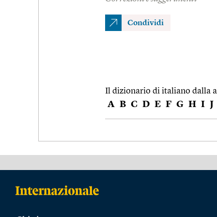
Condividi
Il dizionario di italiano dalla a
A
B
C
D
E
F
G
H
I
J