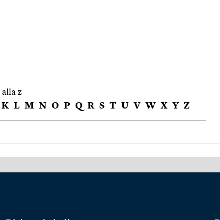
 alla z
K
L
M
N
O
P
Q
R
S
T
U
V
W
X
Y
Z