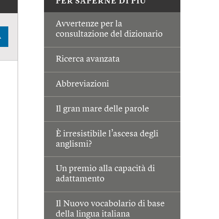
PER SAPERNE DI PIÙ
Avvertenze per la
consultazione del dizionario
A
Ricerca avanzata
Abbreviazioni
Il gran mare delle parole
È irresistibile l’ascesa degli
anglismi?
Un premio alla capacità di
adattamento
Il Nuovo vocabolario di base
della lingua italiana