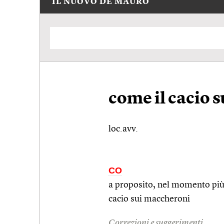
IL NUOVO DE MAURO
come il cacio 
loc.avv.
CO
a proposito, nel momento più 
cacio sui maccheroni
Correzioni e suggerimenti