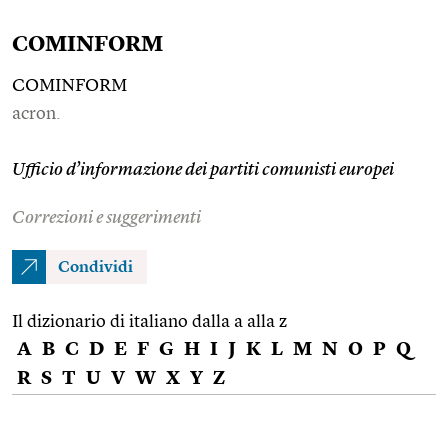
COMINFORM
COMINFORM
acron.
Ufficio d’informazione dei partiti comunisti europei
Correzioni e suggerimenti
Condividi
Il dizionario di italiano dalla a alla z
A
B
C
D
E
F
G
H
I
J
K
L
M
N
O
P
Q
R
S
T
U
V
W
X
Y
Z