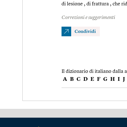
di lesione , di frattura , che 
Correzioni e suggerimenti
Condividi
Il dizionario di italiano dalla a
A
B
C
D
E
F
G
H
I
J