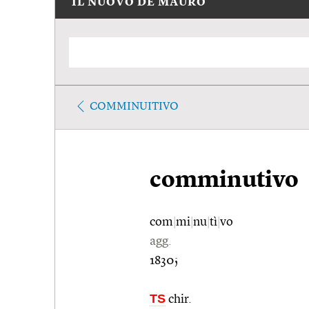
IL NUOVO DE MAURO
COMMINUITIVO
comminutivo
com
|
mi
|
nu
|
tì
|
vo
agg.
1830;
TS
chir.