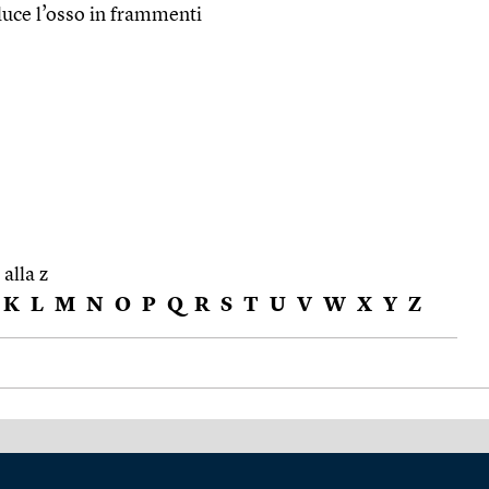
riduce l’osso in frammenti
 alla z
K
L
M
N
O
P
Q
R
S
T
U
V
W
X
Y
Z