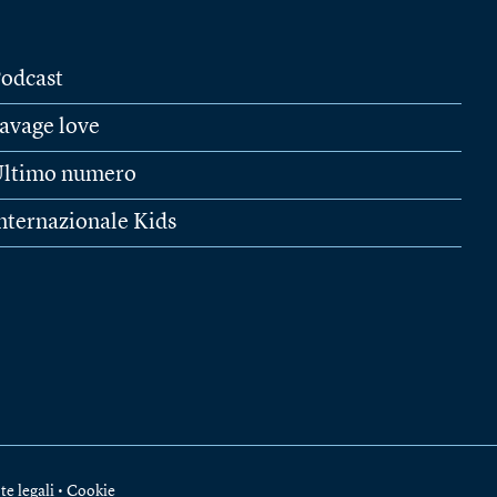
odcast
avage love
ltimo numero
nternazionale Kids
te legali
•
Cookie