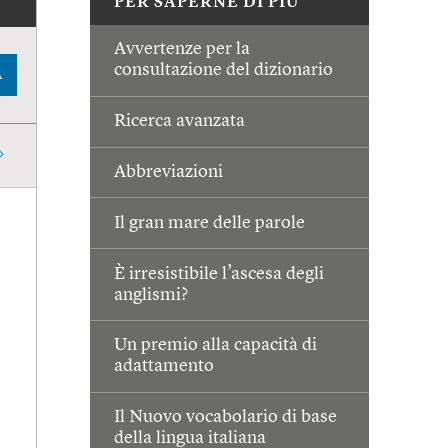
PER SAPERNE DI PIÙ
Avvertenze per la
consultazione del dizionario
A
Ricerca avanzata
Abbreviazioni
Il gran mare delle parole
È irresistibile l’ascesa degli
anglismi?
Un premio alla capacità di
adattamento
Il Nuovo vocabolario di base
della lingua italiana