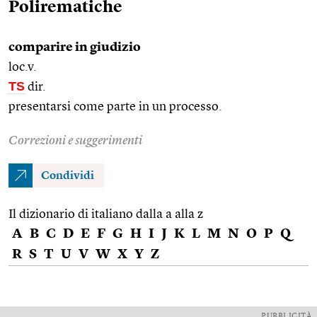
Polirematiche
comparire in giudizio
loc.v.
TS
dir.
presentarsi come parte in un processo.
Correzioni e suggerimenti
Condividi
Il dizionario di italiano dalla a alla z
A
B
C
D
E
F
G
H
I
J
K
L
M
N
O
P
Q
R
S
T
U
V
W
X
Y
Z
PUBBLICITÀ