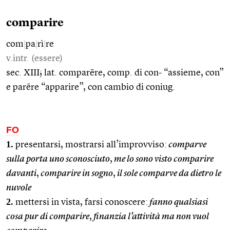
comparire
com
|
pa
|
rì
|
re
v.intr. (essere)
sec. XIII; lat. comparēre, comp. di con- “assieme, con”
e parēre “apparire”, con cambio di coniug.
FO
1.
presentarsi, mostrarsi all’improvviso:
comparve
sulla porta uno sconosciuto
,
me lo sono visto comparire
davanti
,
comparire in sogno
,
il sole comparve da dietro le
nuvole
2.
mettersi in vista, farsi conoscere:
fanno qualsiasi
cosa pur di comparire
,
finanzia l’attività ma non vuol