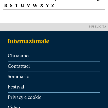
R
S
T
U
V
W
X
Y
Z
PUBBLICITÀ
Chi siamo
Contattaci
Sommario
Festival
Privacy e cookie