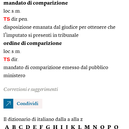
mandato di comparizione
loc.s.m.
TS
dir.pen.
disposizione emanata dal giudice per ottenere che
l’imputato si presenti in tribunale
ordine di comparizione
loc.s.m.
TS
dir.
mandato di comparizione emesso dal pubblico
ministero
Correzioni e suggerimenti
Condividi
Il dizionario di italiano dalla a alla z
A
B
C
D
E
F
G
H
I
J
K
L
M
N
O
P
Q