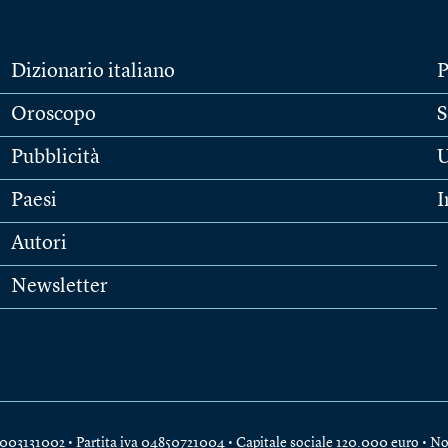
Dizionario italiano
P
Oroscopo
S
Pubblicità
U
Paesi
I
Autori
Newsletter
e 04003131002 • Partita iva 04850721004 • Capitale sociale 120.000 euro •
No