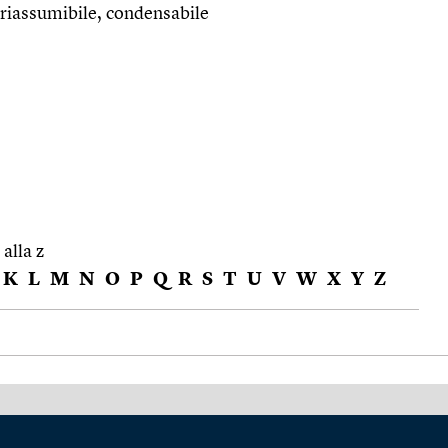
 riassumibile, condensabile
 alla z
K
L
M
N
O
P
Q
R
S
T
U
V
W
X
Y
Z