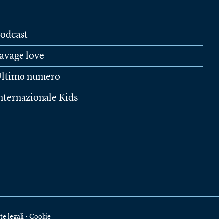
odcast
avage love
ltimo numero
nternazionale Kids
te legali
•
Cookie