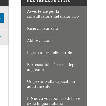
PER SAPERNE DI PIÙ
Avvertenze per la
consultazione del dizionario
A
Ricerca avanzata
Abbreviazioni
Il gran mare delle parole
È irresistibile l’ascesa degli
anglismi?
Un premio alla capacità di
adattamento
Il Nuovo vocabolario di base
della lingua italiana