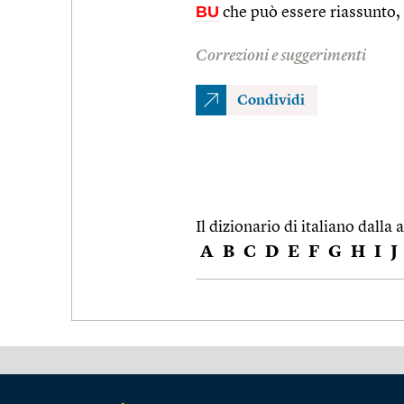
BU
che può essere riassunto,
Correzioni e suggerimenti
Condividi
Il dizionario di italiano dalla a
A
B
C
D
E
F
G
H
I
J