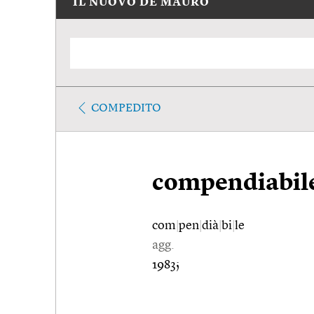
IL NUOVO DE MAURO
COMPEDITO
compendiabil
com
|
pen
|
dià
|
bi
|
le
agg.
1983;