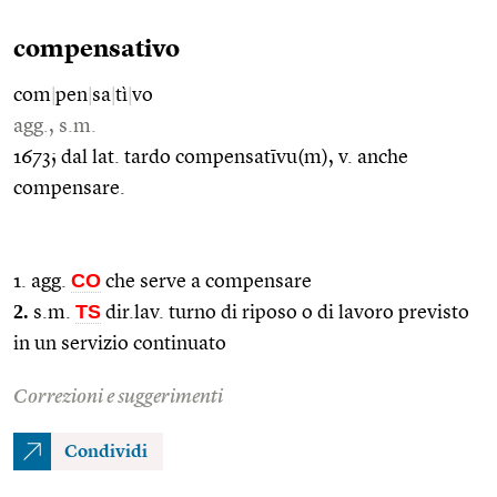
compensativo
com
|
pen
|
sa
|
tì
|
vo
agg., s.m.
1673; dal lat. tardo compensatīvu(m), v. anche
compensare.
CO
1. agg.
che serve a compensare
2.
TS
s.m.
dir.lav. turno di riposo o di lavoro previsto
in un servizio continuato
Correzioni e suggerimenti
Condividi