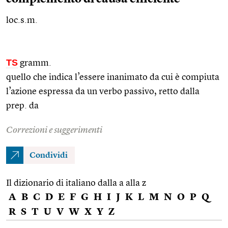
loc.s.m.
TS
gramm.
quello che indica l’essere inanimato da cui è compiuta
l’azione espressa da un verbo passivo, retto dalla
prep.
da
Correzioni e suggerimenti
Condividi
Il dizionario di italiano dalla a alla z
A
B
C
D
E
F
G
H
I
J
K
L
M
N
O
P
Q
R
S
T
U
V
W
X
Y
Z