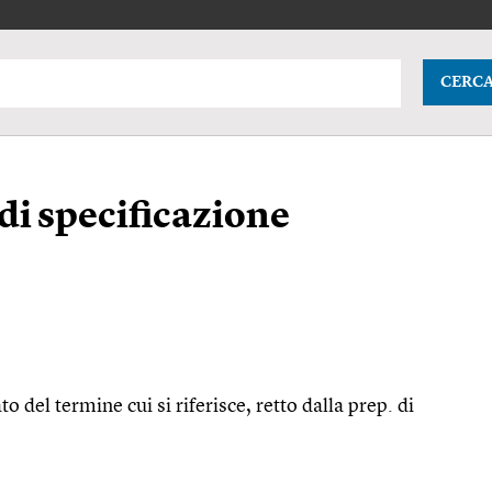
CERC
i specificazione
ato del termine cui si riferisce, retto dalla
prep.
di