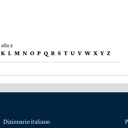
 alla z
K
L
M
N
O
P
Q
R
S
T
U
V
W
X
Y
Z
Dizionario italiano
P