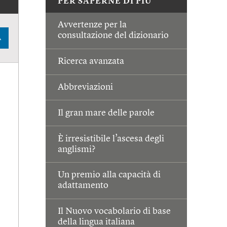
PER SAPERNE DI PIÙ
Avvertenze per la
consultazione del dizionario
A
Ricerca avanzata
Abbreviazioni
Il gran mare delle parole
È irresistibile l’ascesa degli
anglismi?
Un premio alla capacità di
adattamento
Il Nuovo vocabolario di base
della lingua italiana