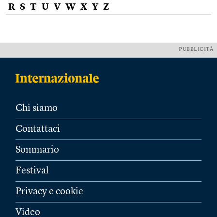
R
S
T
U
V
W
X
Y
Z
PUBBLICITÀ
Chi siamo
Contattaci
Sommario
Festival
Privacy e cookie
Video