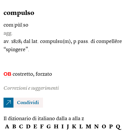
compulso
com
|
pùl
|
so
agg.
av. 1828; dal lat. compulsu(m), p.pass. di compellĕre
“spingere”.
OB
costretto, forzato
Correzioni e suggerimenti
Condividi
Il dizionario di italiano dalla a alla z
A
B
C
D
E
F
G
H
I
J
K
L
M
N
O
P
Q