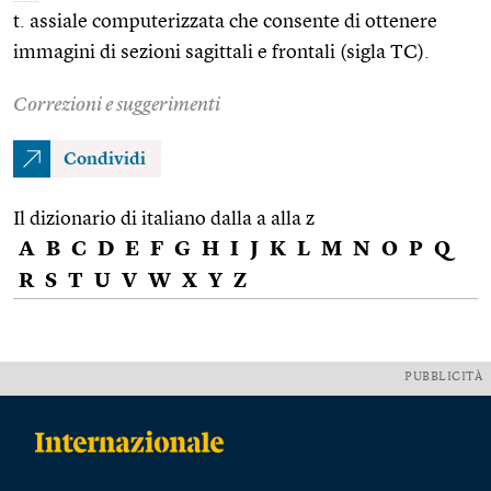
t. assiale computerizzata che consente di ottenere
immagini di sezioni sagittali e frontali (sigla TC).
Correzioni e suggerimenti
Condividi
Il dizionario di italiano dalla a alla z
A
B
C
D
E
F
G
H
I
J
K
L
M
N
O
P
Q
R
S
T
U
V
W
X
Y
Z
PUBBLICITÀ