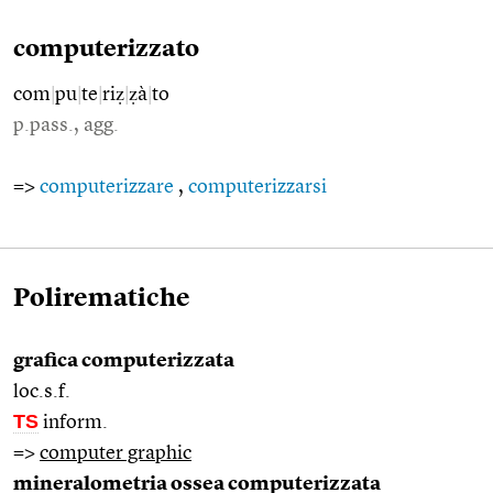
computerizzato
com
|
pu
|
te
|
riẓ
|
ẓà
|
to
p.pass., agg.
=>
computerizzare
,
computerizzarsi
Polirematiche
grafica computerizzata
loc.s.f.
TS
inform.
=>
computer graphic
mineralometria ossea computerizzata