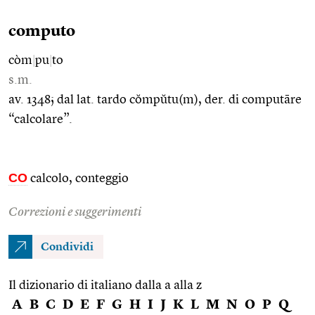
computo
còm
|
pu
|
to
s.m.
av. 1348; dal lat. tardo cŏmpŭtu(m), der. di computāre
“calcolare”.
CO
calcolo, conteggio
Correzioni e suggerimenti
Condividi
Il dizionario di italiano dalla a alla z
A
B
C
D
E
F
G
H
I
J
K
L
M
N
O
P
Q