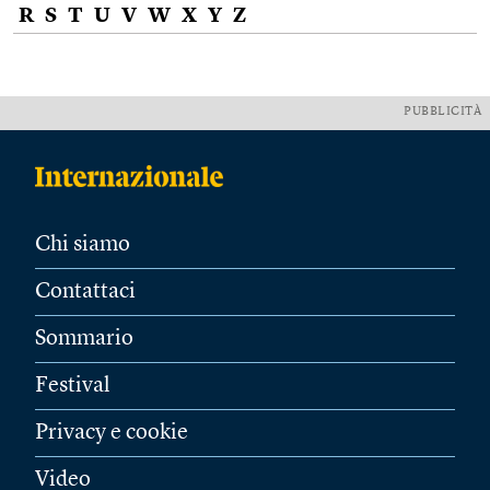
R
S
T
U
V
W
X
Y
Z
PUBBLICITÀ
Chi siamo
Contattaci
Sommario
Festival
Privacy e cookie
Video