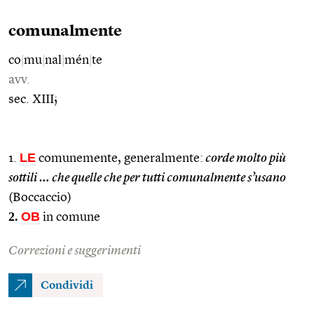
comunalmente
co
|
mu
|
nal
|
mén
|
te
avv.
sec. XIII;
LE
1.
comunemente, generalmente:
corde molto più
sottili … che quelle che per tutti comunalmente s’usano
(Boccaccio)
2.
OB
in comune
Correzioni e suggerimenti
Condividi