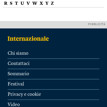
R
S
T
U
V
W
X
Y
Z
PUBBLICITÀ
Chi siamo
Contattaci
Sommario
Festival
Privacy e cookie
Video