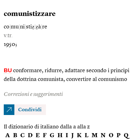
comunistizzare
co
|
mu
|
ni
|
stiẓ
|
ẓà
|
re
v.tr.
1950;
BU
conformare, ridurre, adattare secondo i principi
della dottrina comunista, convertire al comunismo
Correzioni e suggerimenti
Condividi
Il dizionario di italiano dalla a alla z
A
B
C
D
E
F
G
H
I
J
K
L
M
N
O
P
Q