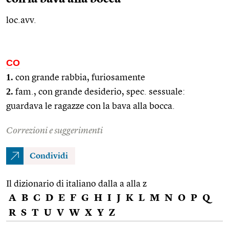
loc.avv.
CO
1.
con grande rabbia, furiosamente
2.
fam.
, con grande desiderio,
spec.
sessuale:
guardava le ragazze con la bava alla bocca.
Correzioni e suggerimenti
Condividi
Il dizionario di italiano dalla a alla z
A
B
C
D
E
F
G
H
I
J
K
L
M
N
O
P
Q
R
S
T
U
V
W
X
Y
Z