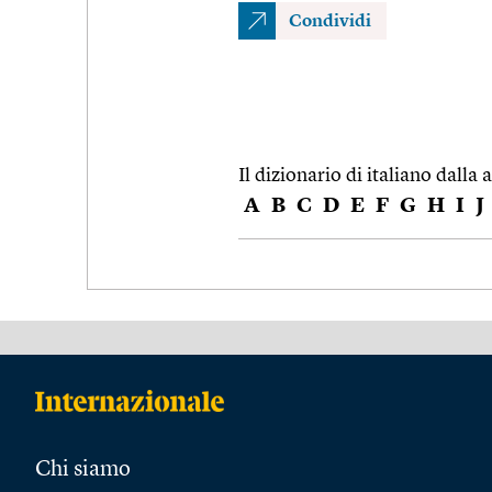
Condividi
Il dizionario di italiano dalla a
A
B
C
D
E
F
G
H
I
J
Chi siamo