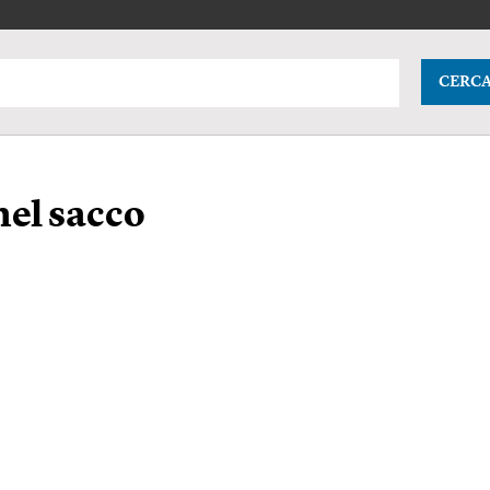
CERC
nel sacco