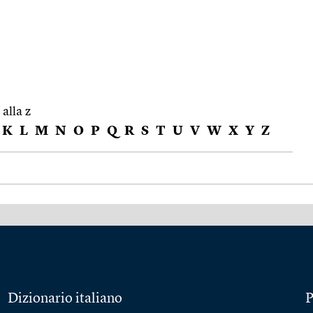
 alla z
K
L
M
N
O
P
Q
R
S
T
U
V
W
X
Y
Z
Dizionario italiano
P