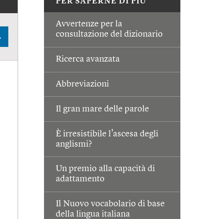
PER SAPERNE DI PIÙ
Avvertenze per la
consultazione del dizionario
A
Ricerca avanzata
Abbreviazioni
Il gran mare delle parole
È irresistibile l’ascesa degli
anglismi?
Un premio alla capacità di
adattamento
Il Nuovo vocabolario di base
della lingua italiana