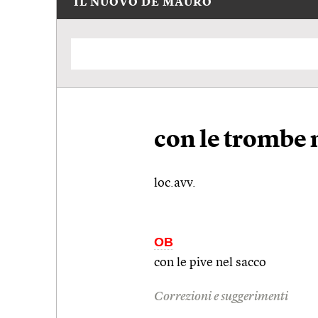
IL NUOVO DE MAURO
con le trombe 
loc.avv.
OB
con le pive nel sacco
Correzioni e suggerimenti